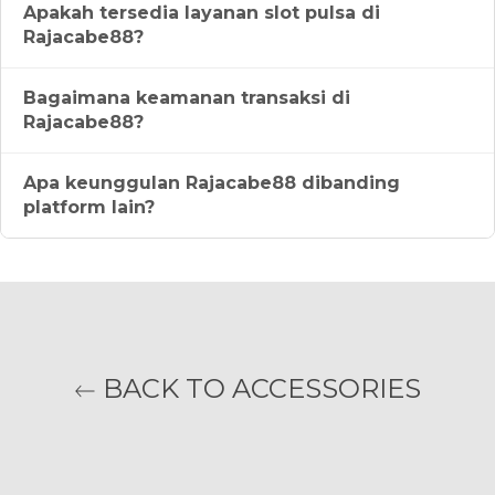
stabil.
Apakah tersedia layanan slot pulsa di
Rajacabe88 menyediakan layanan agen bola dengan berbagai
Rajacabe88?
pilihan taruhan liga internasional, kompetisi Asia, hingga
turnamen dunia dengan sistem odds kompetitif dan update skor
real-time.
Bagaimana keamanan transaksi di
Ya, Rajacabe88 menyediakan slot pulsa 88 dengan berbagai
Rajacabe88?
provider populer sehingga member dapat melakukan deposit
menggunakan pulsa secara cepat dan praktis.
Apa keunggulan Rajacabe88 dibanding
Rajacabe88 menggunakan sistem enkripsi untuk menjaga
platform lain?
keamanan data dan transaksi member. Infrastruktur server
modern memastikan akses tetap stabil dan aman.
Rajacabe88 menawarkan kombinasi layanan agen bola
profesional, slot pulsa 88 terpercaya, sistem stabil, keamanan
terjamin, serta dukungan layanan pelanggan yang responsif.
BACK TO ACCESSORIES