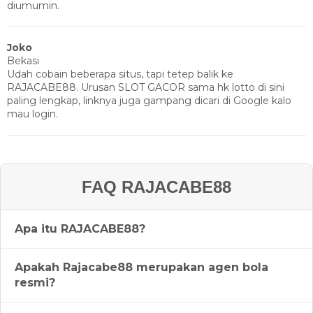
diumumin.
Joko
Bekasi
Udah cobain beberapa situs, tapi tetep balik ke
RAJACABE88. Urusan SLOT GACOR sama hk lotto di sini
paling lengkap, linknya juga gampang dicari di Google kalo
mau login.
FAQ RAJACABE88
Apa itu RAJACABE88?
Apakah Rajacabe88 merupakan agen bola
Rajacabe88 adalah platform agen bola dan slot pulsa 88
resmi?
terpercaya di Asia yang menyediakan layanan taruhan olahraga
serta permainan slot online dengan sistem aman dan server