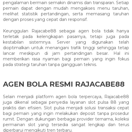
pengalaman bermain semakin dinamis dan transparan. Setiap
pemain dapat dengan mudah mengakses menu taruhan,
melihat statistik pertandingan, serta memasang taruhan
dengan proses yang cepat dan responsif.
Keunggulan Rajacabe88 sebagai agen bola tidak hanya
terletak pada kelengkapan pasarnya, tetapi juga pada
kestabilan sistemnya. Server yang digunakan telah
dioptimalkan untuk menangani trafik tinggi sehingga tetap
lancar meskipun di jam pertandingan besar. Hal ini
memberikan rasa nyaman bagi pemain yang ingin fokus
pada strategi taruhan tanpa gangguan teknis.
AGEN BOLA RESMI RAJACABE88
Selain menjadi platform agen bola terpercaya, Rajacabe88
juga dikenal sebagai penyedia layanan slot pulsa 88 yang
praktis dan efisien. Slot pulsa menjadi solusi transaksi cepat
bagi pemain yang ingin melakukan deposit tanpa prosedur
rumit. Dengan dukungan berbagai provider ternama, koleksi
permainan slot yang tersedia sangat lengkap dan terus
diperbarui mengikuti tren terbaru.